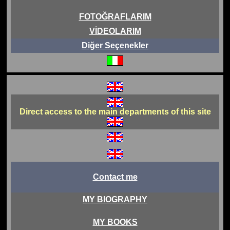
FOTOĞRAFLARIM
VİDEOLARIM
Diğer Seçenekler
Direct access to the main departments of this site
Contact me
MY BIOGRAPHY
MY BOOKS