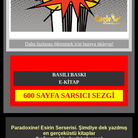
Daha fazlasını öğrenmek için buraya tıklayın!
BASILI BASKI
E-KİTAP
600 SAYFA SARSICI SEZGİ
Paradoxine! Esirin Serserisi. Şimdiye dek yazılmış
en gerçeküstü kitaplar