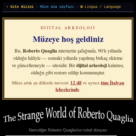
‹ Site dizini
·
Müze ana sayfası
·
🌐 Lingua / Language
DIJITAL ARKEOLOJI
Müzeye hoş geldiniz
Roberto Quaglia
Bu,
internetin şafağında, 90'lı yıllarda
olduğu hâliyle — sonraki yıllarda yapılmış birkaç ekleme
dijital arkeoloji
ve güncellemeyle — sitesidir. Bir
kalıntısı,
olduğu gibi restore edilip korunmuştur.
12 dil
tüm İtalyan
Müze artık şu dillerde mevcut:
ve ayrıca
lehçelerinde
.
Namıdiğer Roberto Quaglia'nın tuhaf dünyası