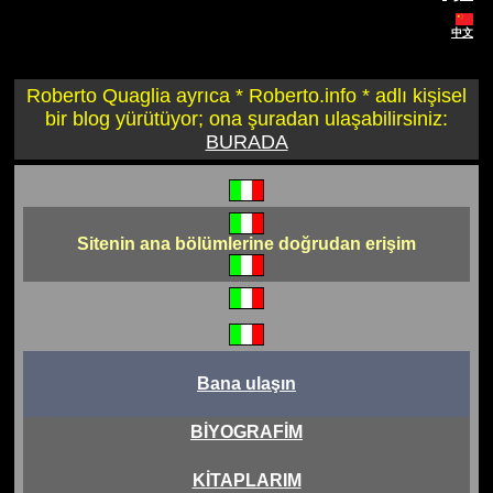
中文
Roberto Quaglia ayrıca * Roberto.info * adlı kişisel
bir blog yürütüyor; ona şuradan ulaşabilirsiniz:
BURADA
Sitenin ana bölümlerine doğrudan erişim
Bana ulaşın
BİYOGRAFİM
KİTAPLARIM