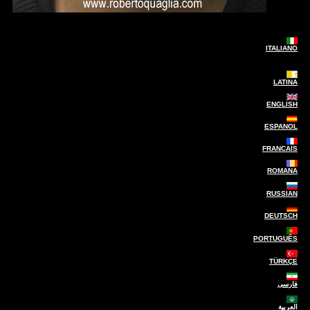
ITALIANO
LATINA
ENGLISH
ESPANOL
FRANCAIS
ROMANA
RUSSIAN
DEUTSCH
PORTUGUÊS
TÜRKÇE
فارسی
العربية