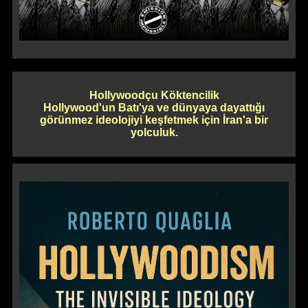
Hollywoodçu Köktencilik
Hollywood'un Batı'ya ve dünyaya dayattığı
görünmez ideolojiyi keşfetmek için İran'a bir
yolculuk.