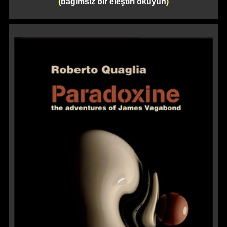
(
bağımsız bir eleştiri okuyun
)