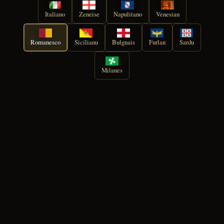
Italiano
Zeneise
Napulitano
Venesian
Romanesco
Sicilianu
Bulgnais
Furlan
Sardu
Milanes